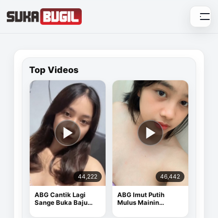
Skip
to
content
Top Videos
44,222
46,442
ABG Cantik Lagi
ABG Imut Putih
Sange Buka Baju
Mulus Mainin
Depan Kamera
Memek Pake Dildo