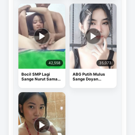
42,558
35,073
Bocil SMP Lagi
ABG Putih Mulus
Sange Nurut Sama
Sange Doyan
Pacarnya
Masturbasi