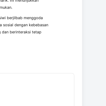
rik. Ini menunjukkan
emukan.
siwi berjilbab menggoda
a sosial dengan kebebasan
 dan berinteraksi tetap