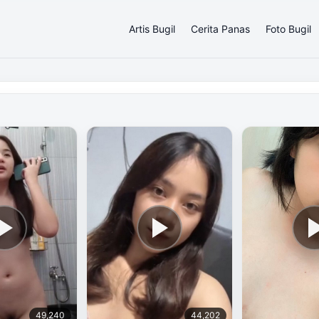
Artis Bugil
Cerita Panas
Foto Bugil
49,240
44,202