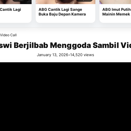
 Cantik Lagi
ABG Cantik Lagi Sange
ABG Imut Putih
Buka Baju Depan Kamera
Mainin Memek 
Video Call
wi Berjilbab Menggoda Sambil Vi
January 13, 2026
•
14,520 views