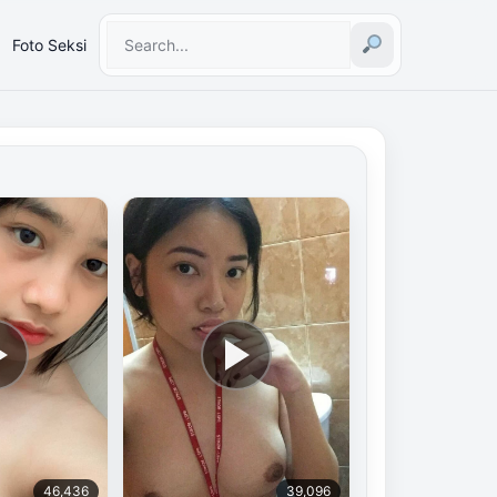
Foto Seksi
46,436
39,096