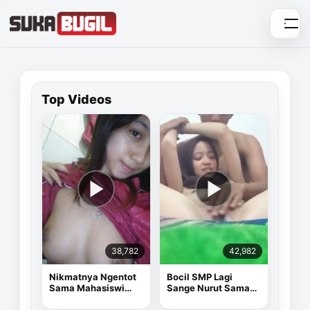
Skip
to
content
Top Videos
38,782
42,982
Nikmatnya Ngentot
Bocil SMP Lagi
Sama Mahasiswi
Sange Nurut Sama
Cantik
Pacarnya