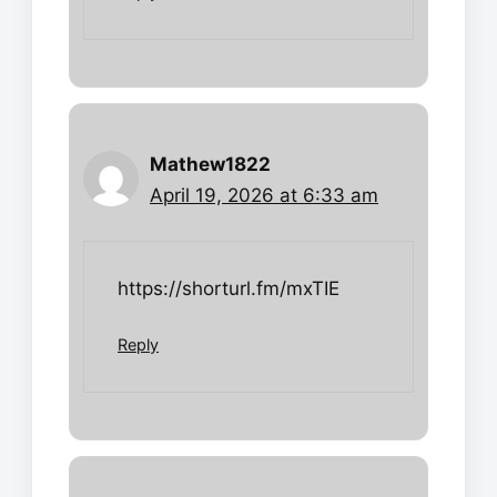
Mathew1822
April 19, 2026 at 6:33 am
https://shorturl.fm/mxTIE
Reply