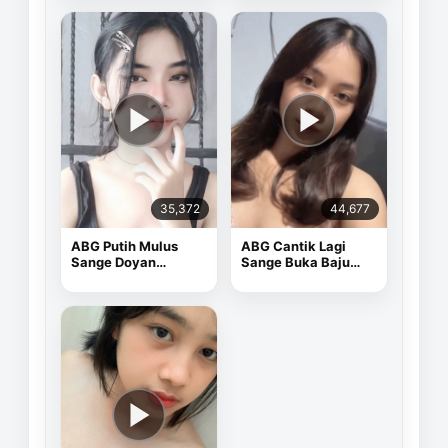
35,372
44,677
ABG Putih Mulus
ABG Cantik Lagi
Sange Doyan
Sange Buka Baju
Masturbasi
Depan Kamera