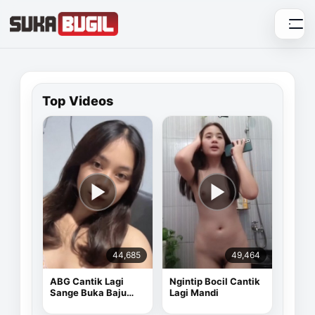
Skip
to
content
Top Videos
44,685
49,464
ABG Cantik Lagi
Ngintip Bocil Cantik
Sange Buka Baju
Lagi Mandi
Depan Kamera