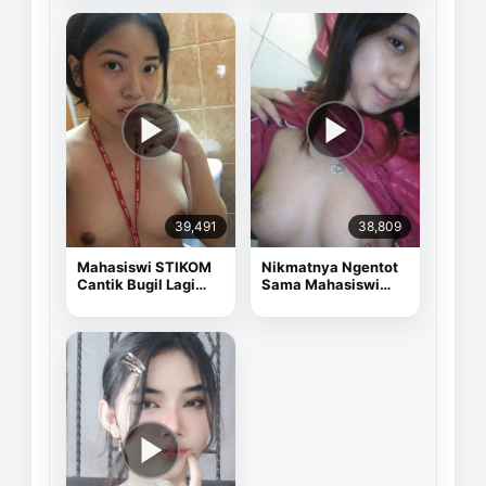
39,491
38,809
Mahasiswi STIKOM
Nikmatnya Ngentot
Cantik Bugil Lagi
Sama Mahasiswi
Sange
Cantik