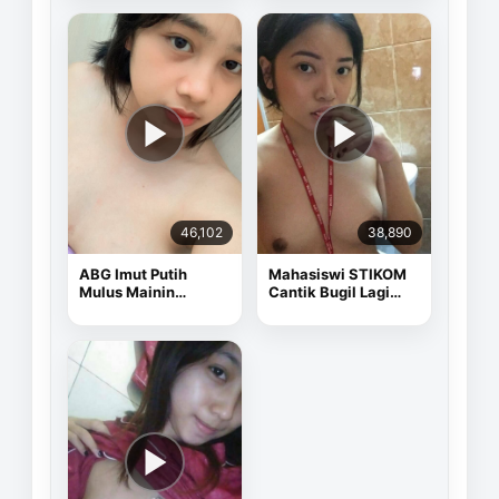
46,102
38,890
ABG Imut Putih
Mahasiswi STIKOM
Mulus Mainin
Cantik Bugil Lagi
Memek Pake Dildo
Sange