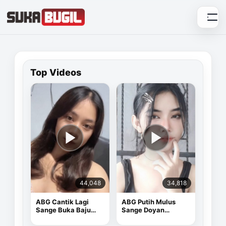
Skip
to
content
Top Videos
44,048
34,818
ABG Cantik Lagi
ABG Putih Mulus
Sange Buka Baju
Sange Doyan
Depan Kamera
Masturbasi