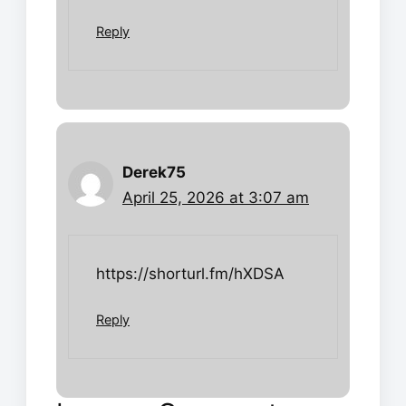
Reply
Derek75
April 25, 2026 at 3:07 am
https://shorturl.fm/hXDSA
Reply