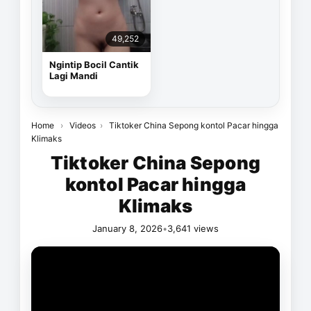
49,252
Ngintip Bocil Cantik
Lagi Mandi
Home
›
Videos
›
Tiktoker China Sepong kontol Pacar hingga
Klimaks
Tiktoker China Sepong
kontol Pacar hingga
Klimaks
January 8, 2026
•
3,641 views