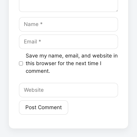
Name
Email
Save my name, email, and website in
this browser for the next time I
comment.
Website