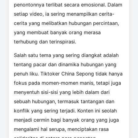
penontonnya terlibat secara emosional. Dalam
setiap video, ia sering menampilkan cerita-
cerita yang melibatkan hubungan percintaan,
yang membuat banyak orang merasa
terhubung dan terinspirasi.
Salah satu tema yang sering diangkat adalah
tentang pacar dan dinamika hubungan yang
penuh liku. Tiktoker China Sepong tidak hanya
fokus pada momen-momen manis, tetapi juga
menyentuh sisi-sisi yang lebih dalam dari
sebuah hubungan, termasuk tantangan dan
konflik yang sering terjadi. Konten ini seolah
menjadi cermin bagi banyak orang yang juga
mengalami hal serupa, menciptakan rasa