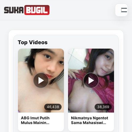
Skip
to
content
Top Videos
46,438
38,369
ABG Imut Putih
Nikmatnya Ngentot
Mulus Mainin
Sama Mahasiswi
Memek Pake Dildo
Cantik