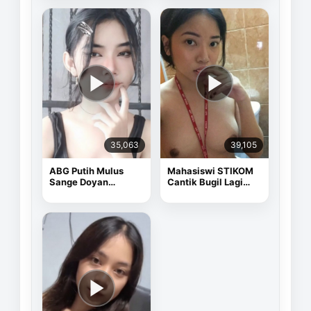
35,063
39,105
ABG Putih Mulus
Mahasiswi STIKOM
Sange Doyan
Cantik Bugil Lagi
Masturbasi
Sange