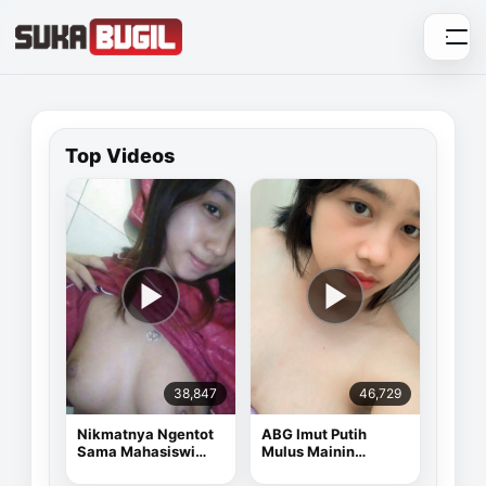
Skip
to
content
Top Videos
38,847
46,729
Nikmatnya Ngentot
ABG Imut Putih
Sama Mahasiswi
Mulus Mainin
Cantik
Memek Pake Dildo