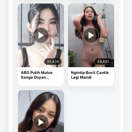
35,436
49,482
ABG Putih Mulus
Ngintip Bocil Cantik
Sange Doyan
Lagi Mandi
Masturbasi