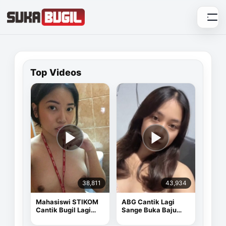
Skip
to
content
Top Videos
38,811
43,934
Mahasiswi STIKOM
ABG Cantik Lagi
Cantik Bugil Lagi
Sange Buka Baju
Sange
Depan Kamera