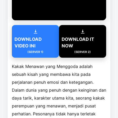
DOWNLOAD
DOWNLOAD IT
VIDEO INI
NOW
(SERVER 1)
(SERVER 2)
Kakak Menawan yang Menggoda adalah
sebuah kisah yang membawa kita pada
perjalanan penuh emosi dan ketegangan.
Dalam dunia yang penuh dengan keinginan dan
daya tarik, karakter utama kita, seorang kakak
perempuan yang menawan, menjadi pusat
perhatian. Pesonanya tidak hanya terletak