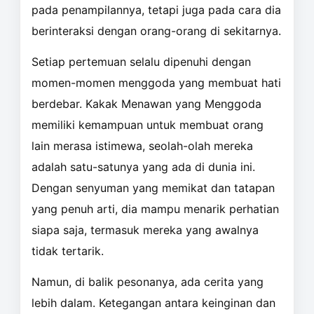
pada penampilannya, tetapi juga pada cara dia
berinteraksi dengan orang-orang di sekitarnya.
Setiap pertemuan selalu dipenuhi dengan
momen-momen menggoda yang membuat hati
berdebar. Kakak Menawan yang Menggoda
memiliki kemampuan untuk membuat orang
lain merasa istimewa, seolah-olah mereka
adalah satu-satunya yang ada di dunia ini.
Dengan senyuman yang memikat dan tatapan
yang penuh arti, dia mampu menarik perhatian
siapa saja, termasuk mereka yang awalnya
tidak tertarik.
Namun, di balik pesonanya, ada cerita yang
lebih dalam. Ketegangan antara keinginan dan