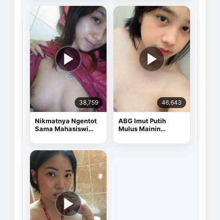
38,759
46,643
Nikmatnya Ngentot
ABG Imut Putih
Sama Mahasiswi
Mulus Mainin
Cantik
Memek Pake Dildo