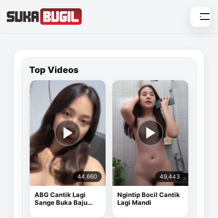
Skip
to
content
Top Videos
44,660
49,443
ABG Cantik Lagi
Ngintip Bocil Cantik
Sange Buka Baju
Lagi Mandi
Depan Kamera