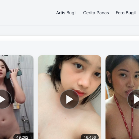
Artis Bugil
Cerita Panas
Foto Bugil
49,262
46,456