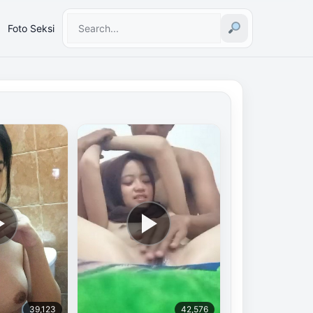
Foto Seksi
39,123
42,576