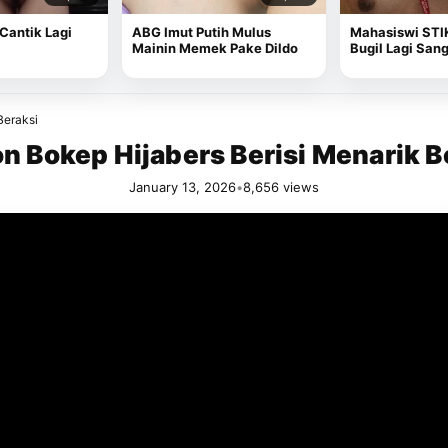
 Cantik Lagi
ABG Imut Putih Mulus
Mahasiswi STI
Mainin Memek Pake Dildo
Bugil Lagi San
Beraksi
n Bokep Hijabers Berisi Menarik B
January 13, 2026
•
8,656 views