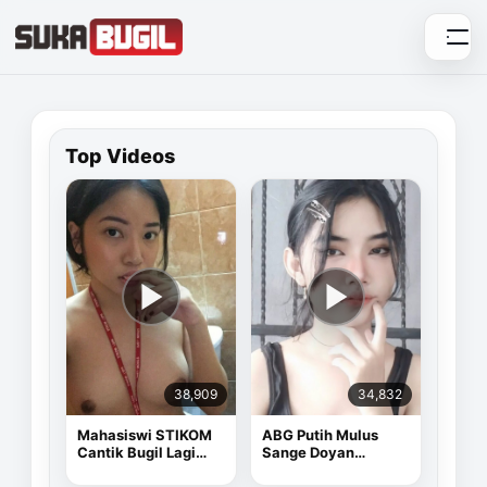
Skip
to
content
Top Videos
38,909
34,832
Mahasiswi STIKOM
ABG Putih Mulus
Cantik Bugil Lagi
Sange Doyan
Sange
Masturbasi