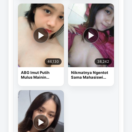
46,130
38,242
ABG Imut Putih
Nikmatnya Ngentot
Mulus Mainin
Sama Mahasiswi
Memek Pake Dildo
Cantik