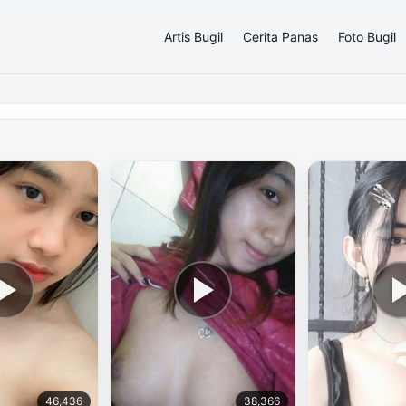
Artis Bugil
Cerita Panas
Foto Bugil
46,436
38,366