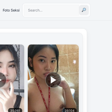
Foto Seksi
35,061
39,104