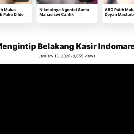
ih Mulus
Nikmatnya Ngentot Sama
ABG Putih Mul
 Pake Dildo
Mahasiswi Cantik
Doyan Masturb
engintip Belakang Kasir Indomar
January 13, 2026
•
8,655 views