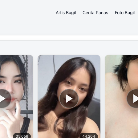
Artis Bugil
Cerita Panas
Foto Bugil
35,056
44,204