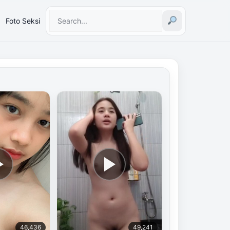
Foto Seksi
46,436
49,241