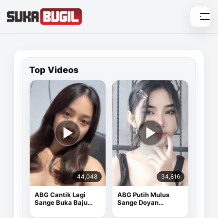
Skip
to
content
Top Videos
44,048
34,816
ABG Cantik Lagi
ABG Putih Mulus
Sange Buka Baju
Sange Doyan
Depan Kamera
Masturbasi