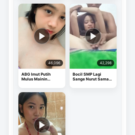
46,096
42,298
ABG Imut Putih
Bocil SMP Lagi
Mulus Mainin
Sange Nurut Sama
Memek Pake Dildo
Pacarnya