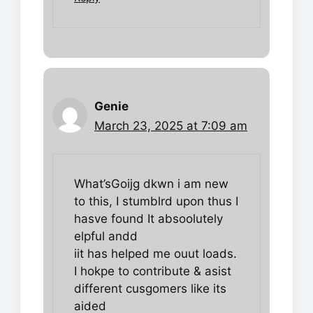
Genie
March 23, 2025 at 7:09 am
What’sGoijg dkwn i am new
to this, I stumblrd upon thus I
hasve found It absoolutely
elpful andd
iit has helped me ouut loads.
I hokpe to contribute & asist
different cusgomers like its
aided