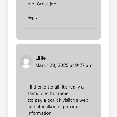
me. Great job.
Reply
Lillie
March 23, 2025 at 9:27 am
Hi therte tto all, it’s really a
fastidious ffor mme
tto pay a qquick visiit tis web
site, it inclkudes precious
Information.