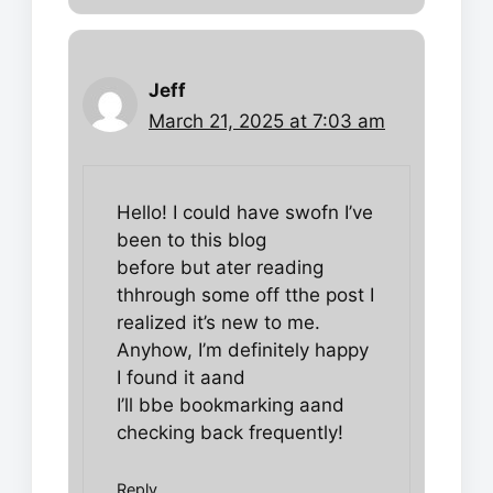
Jeff
March 21, 2025 at 7:03 am
Hello! I could have swofn I’ve
been to this blog
before but ater reading
thhrough some off tthe post I
realized it’s new to me.
Anyhow, I’m definitely happy
I found it aand
I’ll bbe bookmarking aand
checking back frequently!
Reply