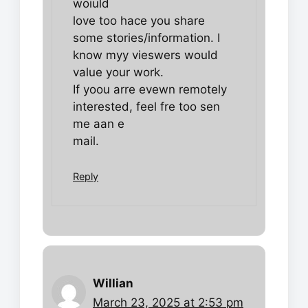
woiuld
love too hace you share
some stories/information. I
know myy vieswers would
value your work.
If yoou arre evewn remotely
interested, feel fre too sen
me aan e
mail.
Reply
Willian
March 23, 2025 at 2:53 pm