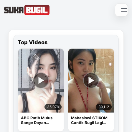
Skip
to
content
Top Videos
35,079
39,112
ABG Putih Mulus
Mahasiswi STIKOM
Sange Doyan
Cantik Bugil Lagi
Masturbasi
Sange