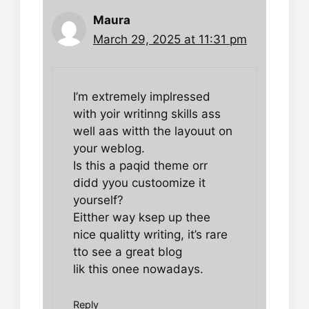
Maura
March 29, 2025 at 11:31 pm
I’m extremely implressed
with yoir writinng skills ass
well aas witth the layouut on
your weblog.
Is this a paqid theme orr
didd yyou custoomize it
yourself?
Eitther way ksep up thee
nice qualitty writing, it’s rare
tto see a great blog
lik this onee nowadays.
Reply