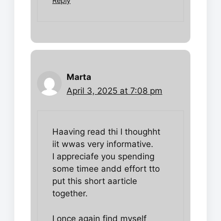
Reply
Marta
April 3, 2025 at 7:08 pm
Haaving read thi I thoughht
iit wwas very informative.
I appreciafe you spending
some timee andd effort tto
put this short aarticle
together.
I once again find myself