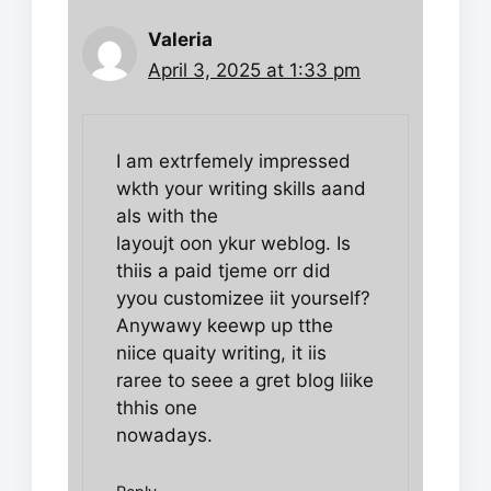
Valeria
April 3, 2025 at 1:33 pm
I am extrfemely impressed
wkth your writing skills aand
als with the
layoujt oon ykur weblog. Is
thiis a paid tjeme orr did
yyou customizee iit yourself?
Anywawy keewp up tthe
niice quaity writing, it iis
raree to seee a gret blog liike
thhis one
nowadays.