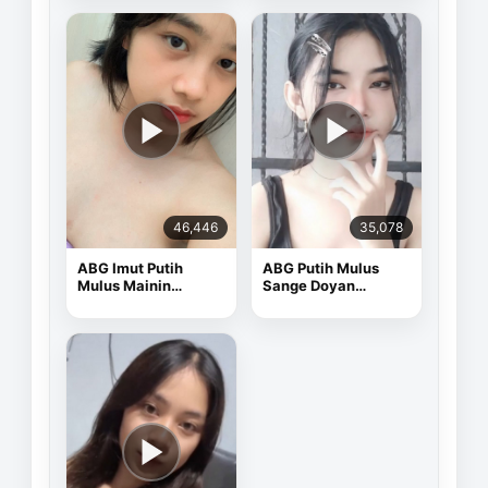
46,446
35,078
ABG Imut Putih
ABG Putih Mulus
Mulus Mainin
Sange Doyan
Memek Pake Dildo
Masturbasi