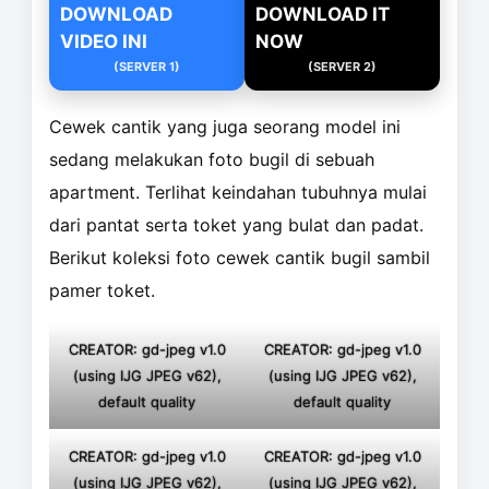
DOWNLOAD
DOWNLOAD IT
VIDEO INI
NOW
(SERVER 1)
(SERVER 2)
Cewek cantik yang juga seorang model ini
sedang melakukan foto bugil di sebuah
apartment. Terlihat keindahan tubuhnya mulai
dari pantat serta toket yang bulat dan padat.
Berikut koleksi foto cewek cantik bugil sambil
pamer toket.
CREATOR: gd-jpeg v1.0
CREATOR: gd-jpeg v1.0
(using IJG JPEG v62),
(using IJG JPEG v62),
default quality
default quality
CREATOR: gd-jpeg v1.0
CREATOR: gd-jpeg v1.0
(using IJG JPEG v62),
(using IJG JPEG v62),