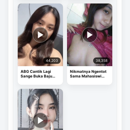
44,203
38,358
ABG Cantik Lagi
Nikmatnya Ngentot
Sange Buka Baju
Sama Mahasiswi
Depan Kamera
Cantik