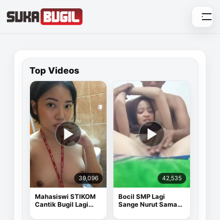
Skip
to
content
Top Videos
39,096
42,535
Mahasiswi STIKOM
Bocil SMP Lagi
Cantik Bugil Lagi
Sange Nurut Sama
Sange
Pacarnya