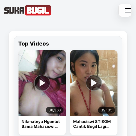
Skip
to
content
Top Videos
38,368
39,105
Nikmatnya Ngentot
Mahasiswi STIKOM
Sama Mahasiswi
Cantik Bugil Lagi
Cantik
Sange