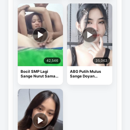
42,546
35,063
Bocil SMP Lagi
ABG Putih Mulus
Sange Nurut Sama
Sange Doyan
Pacarnya
Masturbasi